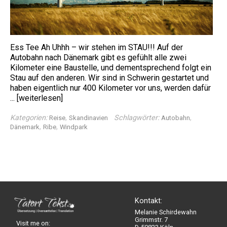
Ess Tee Ah Uhhh – wir stehen im STAU!!! Auf der
Autobahn nach Dänemark gibt es gefühlt alle zwei
Kilometer eine Baustelle, und dementsprechend folgt ein
Stau auf den anderen. Wir sind in Schwerin gestartet und
haben eigentlich nur 400 Kilometer vor uns, werden dafür
...
[weiterlesen]
Kategorien:
,
Schlagwörter:
,
Reise
Skandinavien
Autobahn
,
,
Dänemark
Ribe
Windpark
Kontakt:
Melanie Schirdewahn
Grimmstr. 7
Visit me on: