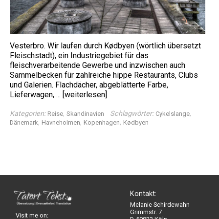
Vesterbro. Wir laufen durch Kødbyen (wörtlich übersetzt
Fleischstadt), ein Industriegebiet für das
fleischverarbeitende Gewerbe und inzwischen auch
Sammelbecken für zahlreiche hippe Restaurants, Clubs
und Galerien. Flachdächer, abgeblätterte Farbe,
Lieferwagen, ...
[weiterlesen]
Kategorien:
,
Schlagwörter:
,
Reise
Skandinavien
Cykelslange
,
,
,
Dänemark
Havneholmen
Kopenhagen
Kødbyen
Kontakt:
Melanie Schirdewahn
Grimmstr. 7
Visit me on: