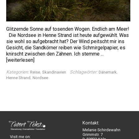
Glitzernde Sonne auf tosenden Wogen. Endlich am Meer!
Die Nordsee in Henne Strand ist heute aufgewühlt. Was
sie wohl so aufgebracht hat? Der Wind peitscht mir ins
Gesicht, die Sandkörner reiben wie Schmirgelpapier, es
knirscht zwischen den Zähnen. Ich stemme ...
[weiterlesen]
Kategorien:
,
Schlagwörter:
,
Reise
Skandinavien
Dänemark
,
Henne Strand
Nordsee
Kontakt:
Melanie Schirdewahn
Grimmstr. 7
Visit me on: