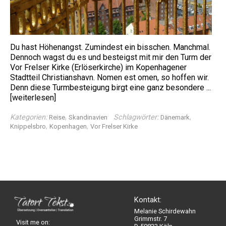
Du hast Höhenangst. Zumindest ein bisschen. Manchmal.
Dennoch wagst du es und besteigst mit mir den Turm der
Vor Frelser Kirke (Erlöserkirche) im Kopenhagener
Stadtteil Christianshavn. Nomen est omen, so hoffen wir.
Denn diese Turmbesteigung birgt eine ganz besondere ...
[weiterlesen]
Kategorien:
,
Schlagwörter:
,
Reise
Skandinavien
Dänemark
,
,
Knippelsbro
Kopenhagen
Vor Frelser Kirke
Kontakt:
Melanie Schirdewahn
Grimmstr. 7
Visit me on: